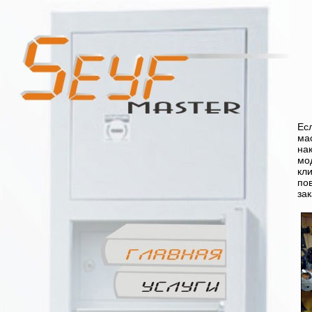
Ес
ма
на
мо
кл
по
за