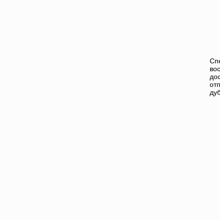
Сп
во
до
от
ду