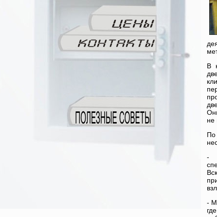
де
ме
В 
дв
кл
пе
пр
дв
Он
не
По
не
- 
сп
Вс
пр
вз
- 
гд