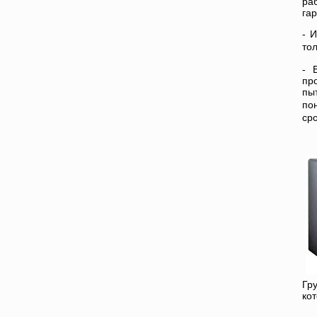
ра
га
- 
то
- 
пр
пы
по
ср
Гр
ко